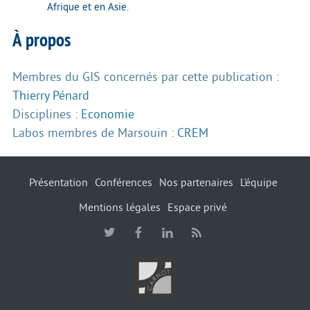
Afrique et en Asie.
À propos
Membres du GIS concernés par cette publication :
Thierry Pénard
Disciplines :
Economie
Labos membres de Marsouin :
CREM
Présentation
Conférences
Nos partenaires
L’équipe
Mentions légales
Espace privé