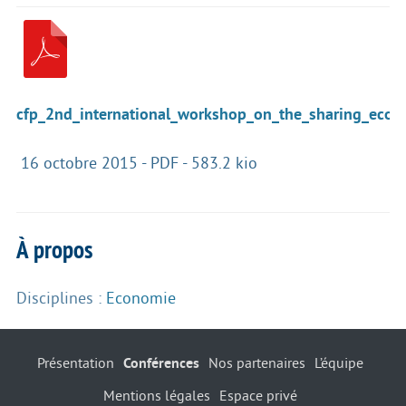
cfp_2nd_international_workshop_on_the_sharing_econ
16 octobre 2015
-
PDF
-
583.2 kio
À propos
Disciplines :
Economie
Présentation
Conférences
Nos partenaires
L’équipe
Mentions légales
Espace privé