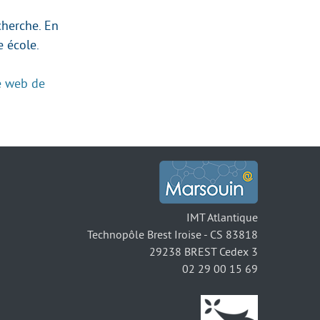
cherche. En
 école.
te web de
IMT Atlantique
Technopôle Brest Iroise - CS 83818
29238 BREST Cedex 3
02 29 00 15 69