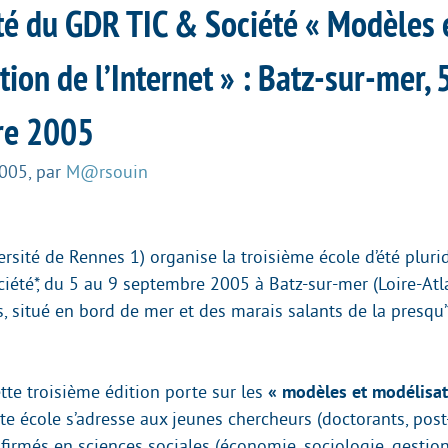
été du GDR TIC & Société « Modèles 
ion de l’Internet » : Batz-sur-mer, 
re 2005
2005
,
par
M@rsouin
sité de Rennes 1) organise la troisième école d’été plurid
ciété*, du 5 au 9 septembre 2005 à Batz-sur-mer (Loire-Atl
, situé en bord de mer et des marais salants de la presqu’
tte troisième édition porte sur les
« modèles et modélisat
tte école s’adresse aux jeunes chercheurs (doctorants, post
irmés en sciences sociales (économie, sociologie, gestion,