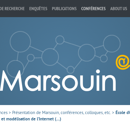
DE RECHERCHE
ENQUÊTES
PUBLICATIONS
CONFÉRENCES
ABOUT US
nces
>
Présentation de Marsouin, conférences, colloques, etc.
>
École d
et modélisation de l’Internet (…)