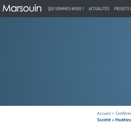
QUI SOMMES-NOUS ?
ACTUALITÉS
PROJETS 
Rechercher :
Accueil
>
Confére
Société « Modèles 