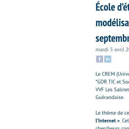
École d’
modélisat
septemb
mardi 5 avril 
Le CREM (Univer
*GDR TIC et So
VVF Les Salines
Guérandaise.
Le thème de ce
l’Internet »
. Ce
chercheurs conf