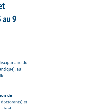
et
5 au 9
isciplinaire du
antique), au
île
ion de
-doctorants) et
 droit,