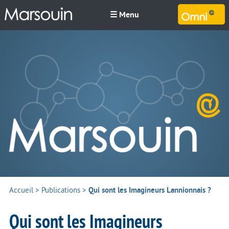
☰ Menu
M
Accueil
>
Publications
>
Qui sont les Imagineurs Lannionnais ?
Qui sont les Imagineurs