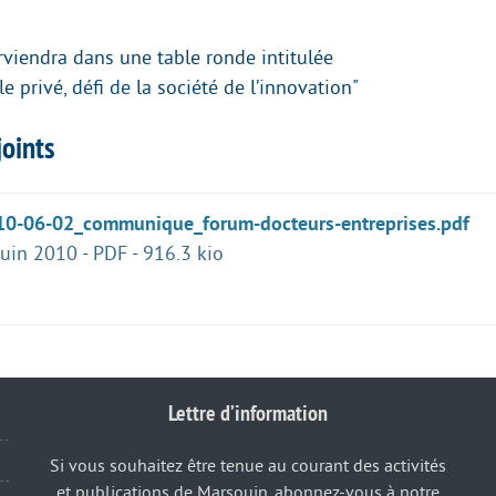
rviendra dans une table ronde intitulée
e privé, défi de la société de l’innovation"
oints
10-06-02_communique_forum-docteurs-entreprises.pdf
juin 2010
-
PDF
-
916.3 kio
Lettre d’information
Si vous souhaitez être tenue au courant des activités
et publications de Marsouin, abonnez-vous à notre