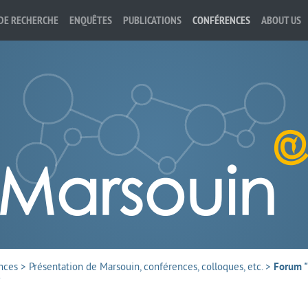
DE RECHERCHE
ENQUÊTES
PUBLICATIONS
CONFÉRENCES
ABOUT US
nces
>
Présentation de Marsouin, conférences, colloques, etc.
>
Forum "
"