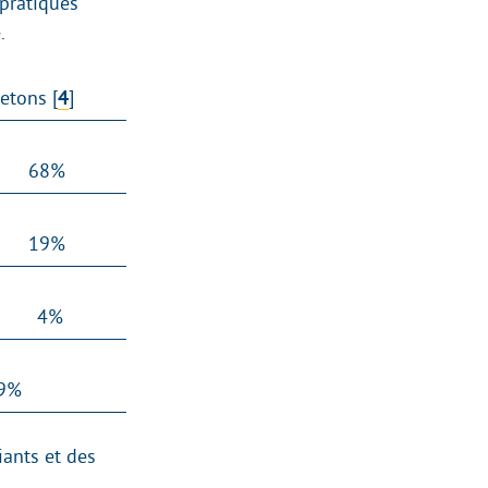
 pratiques
.
retons
[
4
]
68%
19%
4%
9%
iants et des