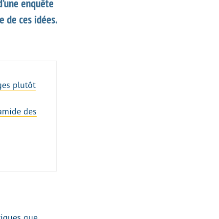
 d’une enquête
e de ces idées.
ges plutôt
ramide des
riques que