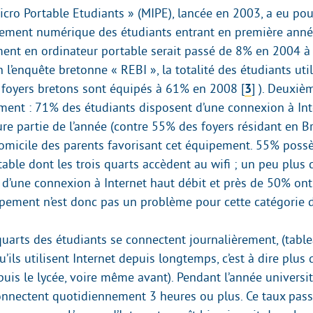
icro Portable Etudiants » (MIPE), lancée en 2003, a eu po
ipement numérique des étudiants entrant en première année 
ement en ordinateur portable serait passé de 8% en 2004 
n l’enquête bretonne « REBI », la totalité des étudiants uti
s foyers bretons sont équipés à 61% en 2008
[
3
]
). Deuxièm
ment : 71% des étudiants disposent d’une connexion à Inte
re partie de l’année (contre 55% des foyers résidant en Br
micile des parents favorisant cet équipement. 55% poss
able dont les trois quarts accèdent au wifi ; un peu plus 
 d’une connexion à Internet haut débit et près de 50% ont
pement n’est donc pas un problème pour cette catégorie 
quarts des étudiants se connectent journalièrement, (table
u’ils utilisent Internet depuis longtemps, c’est à dire plus
puis le lycée, voire même avant). Pendant l’année universi
onnectent quotidiennement 3 heures ou plus. Ce taux pass