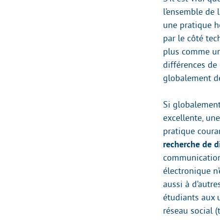
l’ensemble de l
une pratique h
par le côté tec
plus comme un 
différences de
globalement de
Si globalement,
excellente, un
pratique couran
recherche de d
communication 
électronique n
aussi à d’autr
étudiants aux 
réseau social (