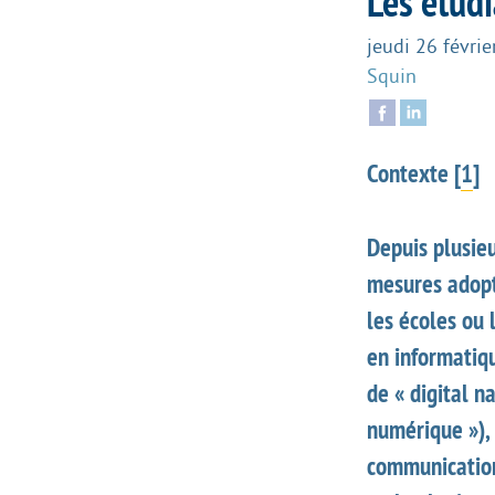
Les étudi
jeudi 26 févri
Squin
Contexte
[
1
]
Depuis plusie
mesures adopté
les écoles ou 
en informatiqu
de « digital n
numérique »), 
communication