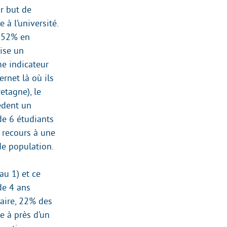
ur but de
à l’université.
à 52% en
lise un
e indicateur
rnet là où ils
etagne), le
èdent un
de 6 étudiants
 recours à une
de population.
au 1) et ce
 de 4 ans
taire, 22% des
e à près d’un