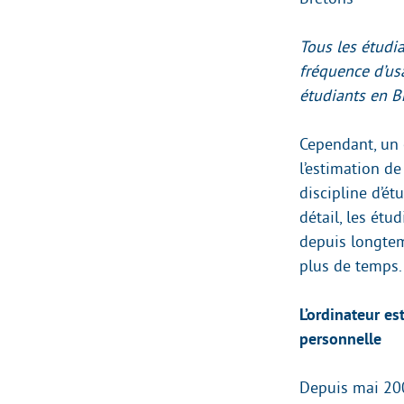
Tous les étudia
fréquence d’usa
étudiants en B
Cependant, un 
l’estimation de 
discipline d’ét
détail, les étu
depuis longtem
plus de temps.
L’ordinateur e
personnelle
Depuis mai 200