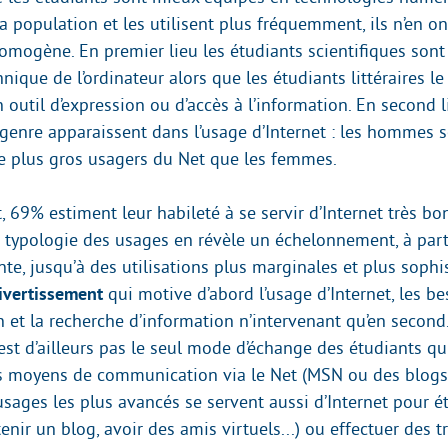
a population et les utilisent plus fréquemment, ils n’en o
omogène. En premier lieu les étudiants scientifiques sont 
hnique de l’ordinateur alors que les étudiants littéraires l
outil d’expression ou d’accès à l’information. En second l
 genre apparaissent dans l’usage d’Internet : les hommes 
 plus gros usagers du Net que les femmes.
 69% estiment leur habileté à se servir d’Internet très bo
e typologie des usages en révèle un échelonnement, à parti
te, jusqu’à des utilisations plus marginales et plus sophis
ivertissement
qui motive d’abord l’usage d’Internet, les b
et la recherche d’information n’intervenant qu’en second.
’est d’ailleurs pas le seul mode d’échange des étudiants q
es moyens de communication via le Net (MSN ou des blogs)
usages les plus avancés se servent aussi d’Internet pour é
tenir un blog, avoir des amis virtuels...) ou effectuer des t