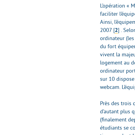
L’opération « M
faciliter l’équ
Ainsi, l’équip
2007
[
2
]
. Selo
ordinateur (le
du fort équipe
vivent la majeu
logement au do
ordinateur port
sur 10 dispose
webcam. L’équi
Près des trois 
d’autant plus q
(finalement de
étudiants se c