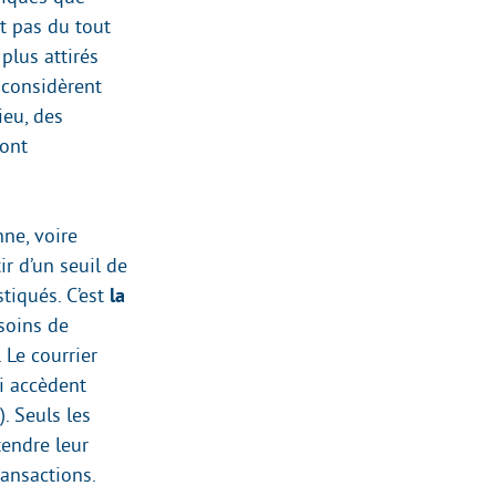
nt pas du tout
plus attirés
e considèrent
ieu, des
sont
nne, voire
r d’un seuil de
tiqués. C’est
la
esoins de
 Le courrier
ui accèdent
. Seuls les
tendre leur
ransactions.