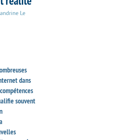
t réalité
andrine Le
 nombreuses
Internet dans
es compétences
ualifie souvent
on
a
uvelles