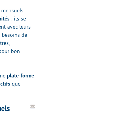
s mensuels
mités
: ils se
ent avec leurs
s besoins de
tres,
 pour bon
une
plate-forme
ctifs
que
nels