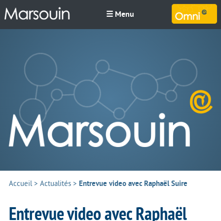
☰ Menu
M
Accueil
>
Actualités
>
Entrevue video avec Raphaël Suire
Entrevue video avec Raphaël