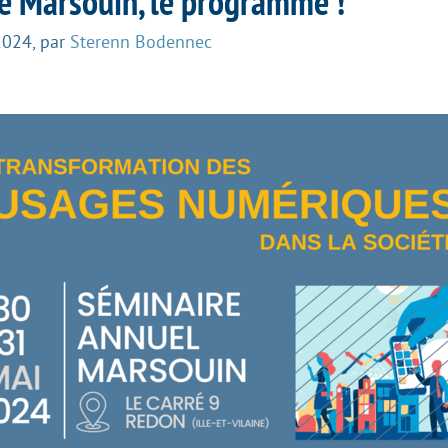
e Marsouin, le programme !
 2024
,
par
Sterenn Bodennec