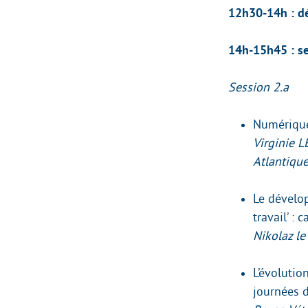
12h30-14h : dé
14h-15h45 : se
Session 2.a
Numérique 
Virginie 
Atlantiqu
Le dévelop
travail’ : 
Nikolaz le
L’évolutio
journées d