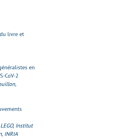
du livre et
énéralistes en
RS-CoV-2
uillon,
ouvements
LEGO, Institut
n, INRIA