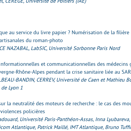
l, CEREGE, Université de Poitiers (IAE)
ue au service du livre papier ? Numérisation de la filière 
 artisanales du roman-photo
CE NAZABAL, LabSIC, Université Sorbonne Paris Nord
 informationnelles et communicationnelles des médecins g
vergne-Rhône-Alpes pendant la crise sanitaire liée au SA
LBEAU-BANDIN, CERREV, Université de Caen et Mathieu Bo
 de Lyon 1
ur la neutralité des moteurs de recherche : le cas des m
 violences policières
ouard, Université Paris-Panthéon-Assas, Inna Lyubareva, 
com Atlantique, Patrick Maillé, IMT Atlantique, Bruno Tuffi