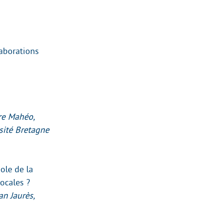
laborations
re Mahéo,
sité Bretagne
ole de la
ocales ?
an Jaurès,