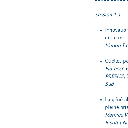
Session 1.a
Innovation
entre rech
Marion Tro
Quelles p
Florence 
PREFICS, 
Sud
La généra
pleine pri
Mathieu VI
Institut N