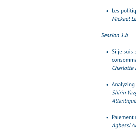
Les politi
Mickaël L
Session 1.b
Si je suis
consomma
Charlotte 
Analyzing 
Shirin Yaz
Atlantique
Paiement 
Agbessi A