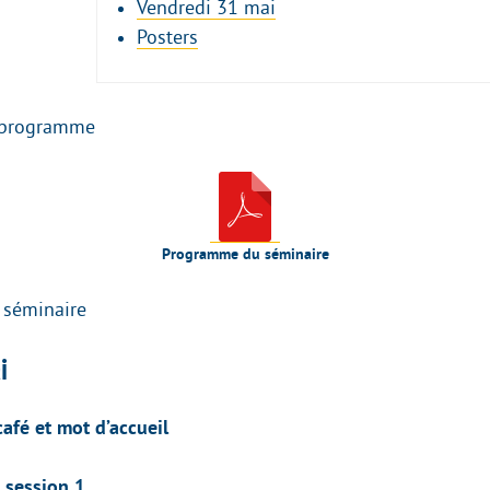
Vendredi 31 mai
Posters
e programme
Programme du séminaire
séminaire
i
afé et mot d’accueil
 session 1