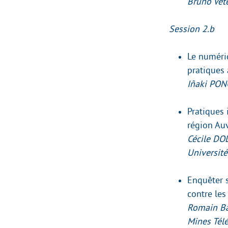
Bruno Véte
Session 2.b
Le numériq
pratiques
Iñaki PON
Pratiques
région Au
Cécile DO
Université
Enquêter s
contre les
Romain Bad
Mines Télé