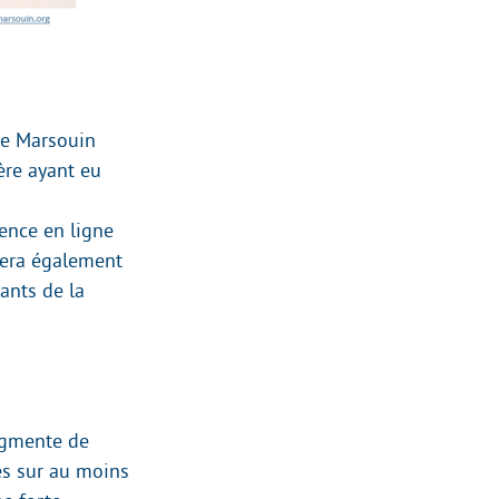
ête Marsouin
ère ayant eu
sence en ligne
sera également
ants de la
ugmente de
es sur au moins