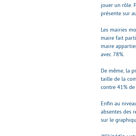
jouer un rôle. 
présente sur a
Les mairies moi
maire fait part
maire appartien
avec 78%.
De même, la p
taille de la c
contre 41% de 
Enfin au nivea
absentes des r
sur le graphiqu