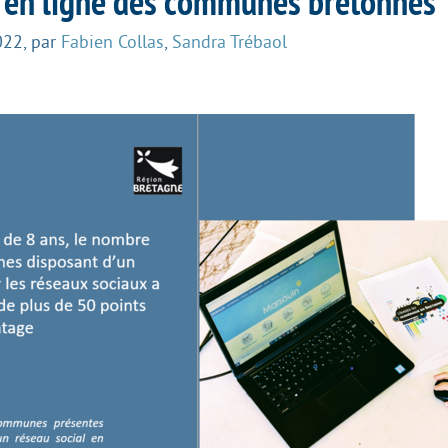
té en ligne des communes bretonnes
022
,
par
Fabien Collas
,
Sandra Trébaol