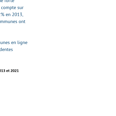
e forte
n compte sur
2% en 2013,
 communes ont
unes en ligne
édentes