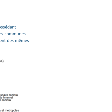
ossédant
 les communes
ément des mêmes