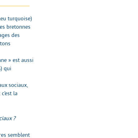
eu turquoise)
nes bretonnes
sages des
etons
ne » est aussi
) qui
aux sociaux,
’est la
ciaux ?
ires semblent