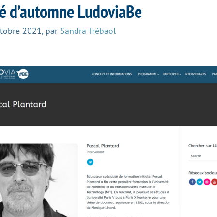
té d’automne LudoviaBe
ctobre 2021
,
par
Sandra Trébaol