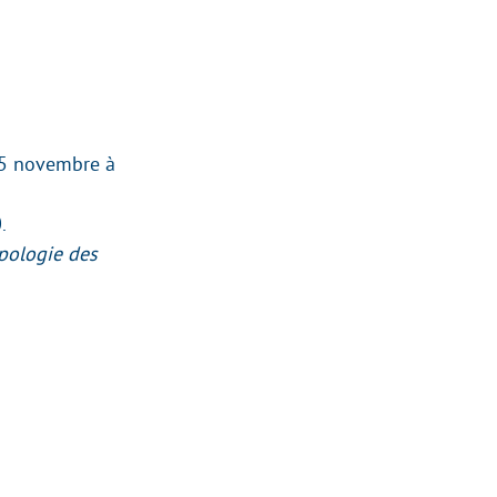
u 5 novembre à
.
opologie des