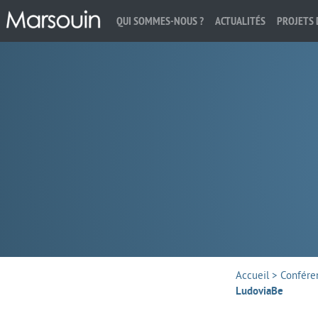
QUI SOMMES-NOUS ?
ACTUALITÉS
PROJETS 
Rechercher :
Accueil
>
Confére
LudoviaBe