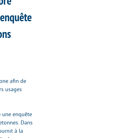
bre
n enquête
ons
one afin de
rs usages
e une enquête
retonnes. Dans
urnit à la