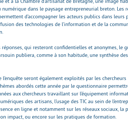
e et à la Chambre d’artisanat de Bretagne, une image fiab
du numérique dans le paysage entrepreneurial breton. Les r
permettent d’accompagner les acteurs publics dans leurs p
iffusion des technologies de l’information et de la commun
n.
s réponses, qui resteront confidentielles et anonymes, le
arsouin publiera, comme à son habitude, une synthèse des
de l’enquête seront également exploités par les chercheur
thèmes abordés cette année par le questionnaire permettr
nnées aux chercheurs travaillant sur l’équipement informat
mériques des artisans, l’usage des TIC au sein de l’entrep
résence en ligne et notamment sur les réseaux sociaux, la 
on impact, ou encore sur les pratiques de formation.