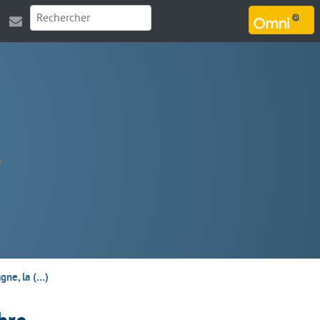
MARSOUIN.ORG
gne, la (…)