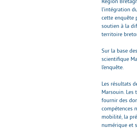
Région Bretagn
l’intégration 
cette enquête 
soutien à la d
territoire breto
Sur la base de
scientifique M
l’enquête.
Les résultats 
Marsouin. Les 
fournir des do
compétences nu
mobilité, la p
numérique et s