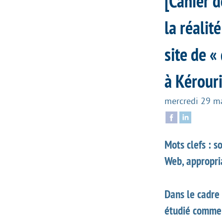
[Cahier d
la réalité
site de «
à Kérouri
mercredi 29 m
Mots clefs : s
Web, appropria
Dans le cadre
étudié comment