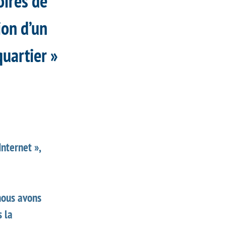
oires de
tion d’un
quartier »
Internet »,
nous avons
s la