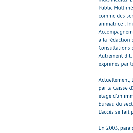
Public Multimé
comme des senio
animatrice : In
Accompagnement
à la rédaction 
Consultations 
Autrement dit,
exprimés par l
Actuellement, l
par la Caisse d
étage d’un imm
bureau du sect
L’accès se fai
En 2003, parais