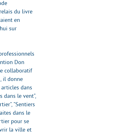
ode
elais du livre
raient en
hui sur
 professionnels
vention Don
e collaboratif
, il donne
 articles dans
ts dans le vent",
tier", "Sentiers
aites dans le
rtier pour se
ir la ville et