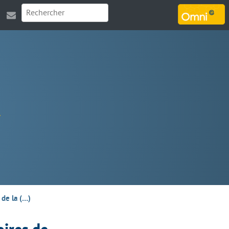
MARSOUIN.ORG
 de la (…)