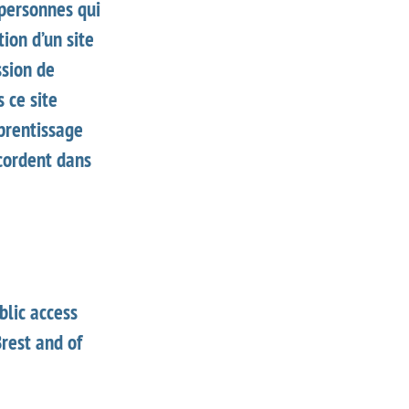
 personnes qui
ion d’un site
ssion de
 ce site
pprentissage
ccordent dans
blic access
Brest and of