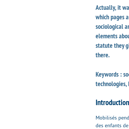
Actually, it w
which pages a
sociological a
elements abou
statute they gi
there.
Keywords : soc
technologies, 
Introduction
Mobilisés penda
des enfants de 