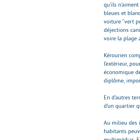
qu’ils n’aiment
bleues et blanc
voiture "vert p
déjections cani
voire la plage 
Kérourien comp
l’extérieur, po
économique des
diplôme, impor
En d’autres ter
d’un quartier q
Au milieu des 
habitants peuve
multimédias. En