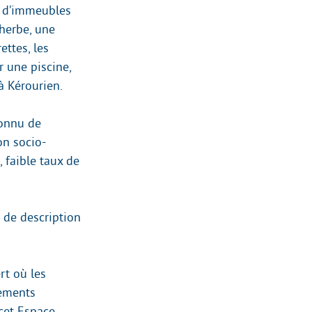
es d’immeubles
’herbe, une
ettes, les
r une piscine,
à Kérourien.
connu de
on socio-
 faible taux de
s de description
rt où les
pements
 cet Espace