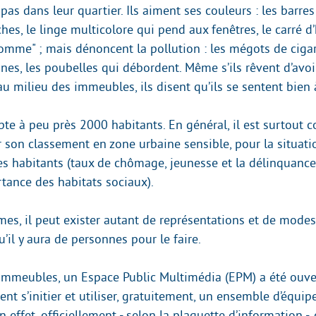
 pas dans leur quartier. Ils aiment ses couleurs : les barr
hes, le linge multicolore qui pend aux fenêtres, le carré d
omme" ; mais dénoncent la pollution : les mégots de cigar
nes, les poubelles qui débordent. Même s’ils rêvent d’avoi
au milieu des immeubles, ils disent qu’ils se sentent bien 
te à peu près 2000 habitants. En général, il est surtout 
ur son classement en zone urbaine sensible, pour la situati
 habitants (taux de chômage, jeunesse et la délinquance,
tance des habitats sociaux).
mes, il peut exister autant de représentations et de mode
u’il y aura de personnes pour le faire.
immeubles, un Espace Public Multimédia (EPM) a été ouve
nt s’initier et utiliser, gratuitement, un ensemble d’équi
 effet, officiellement - selon la plaquette d’information -,