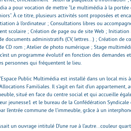
dia a pour vocation de mettre "Le multimédia à la portée 
rs". À ce titre, plusieurs activités sont proposées et enc
itiation à l’ordinateur ; Consultations libres ou accompagn
 scolaire ; Création de page ou de site Web ; Initiation à
de documents administratifs (CV, lettres...) ; Création de c
de CD rom ; Atelier de photo numérique ; Stage multimédia
 c’est un programme évolutif en fonction des demandes e
es personnes qui fréquentent le lieu.
’Espace Public Multimédia est installé dans un local mis à
’Allocations Familiales. Il s’agit en fait d’un appartement, 
euble, situé en face du centre social et qui accueille éga
eur jeunesse1 et le bureau de la Confédération Syndicale 
t par l’entrée commune de l’immeuble, grâce à un interphon
sait un ouvrage intitulé D’une rue à l’autre...couleur quarti