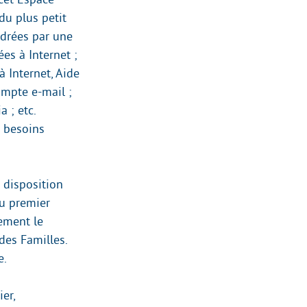
du plus petit
adrées par une
ées à Internet ;
 Internet, Aide
ompte e-mail ;
 ; etc.
t besoins
 disposition
au premier
lement le
des Familles.
e.
er,