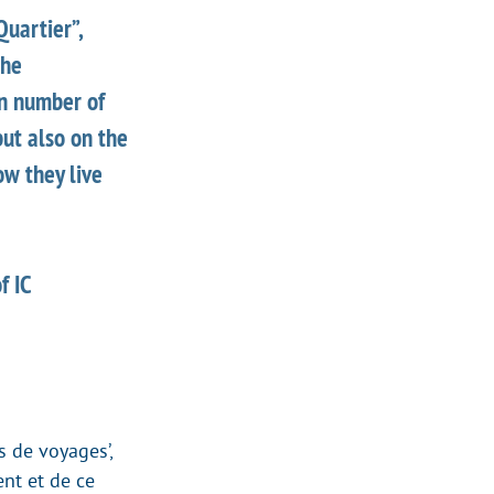
Quartier”,
The
in number of
ut also on the
how they live
f IC
s de voyages’,
ent et de ce