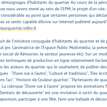
 témoignages d’habitants du quartier. Au cours de la péri
ue nous avons mené au sein de l’EPM, le projet d’un site, r
r considérable au point que certaines personnes qui décla
s se sentir capable d’écrire sur Internet publient aujourd’
eurquartier.infini.fr
.
fruit de l’initiative conjuguée d’habitants du quartier et de
al (ex. L’animatrice de l’Espace Public Multimédia, la pré
e social de Kérourien, le secteur jeunesse etc). Sur un mod
des techniques de production en ligne relativement faciles
us les acteurs du quartier qui le souhaitent, de publier des
ues : "D’une rue à l’autre", "Culture et traditions", "Des écri
s l’air", "Histoire de Couleur quartier", "Partenaires de quar
 La rubrique "D’une rue à l’autre" propose les animations f
 "Sentiers de découverte" est une invitation à sortir du qua
position, participer à une fête, faire une ballade et découvr
.